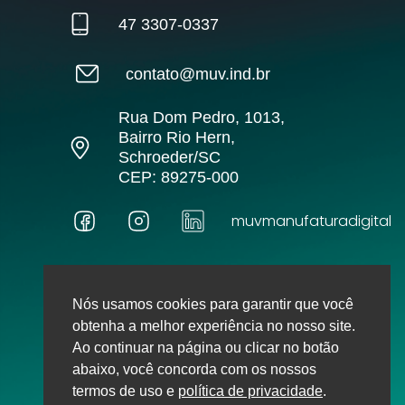
47 3307‑0337
contato@muv.ind.br
Rua Dom Pedro, 1013,
Bairro Rio Hern,
Schroeder/SC
CEP: 89275‑000
muvmanufaturadigital
Nós usamos cookies para garantir que você
obtenha a melhor experiência no nosso site.
Política de privacidade
Ao continuar na página ou clicar no botão
abaixo, você concorda com os nossos
Todos os direitos reservados,
termos de uso e
política de privacidade
.